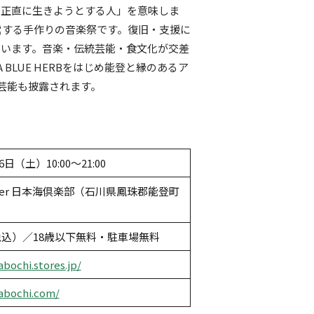
っ正直に生きようとする人」を意味しま
営する手作りの音楽祭です。復旧・支援に
ています。音楽・伝統芸能・食文化が交差
BLUE HERBをはじめ能登と縁のあるア
芸能も披露されます。
6日（土）10:00〜21:00
& Beer 日本海倶楽部（石川県鳳珠郡能登町
（税込）／18歳以下無料・駐車場無料
abochi.stores.jp/
rabochi.com/