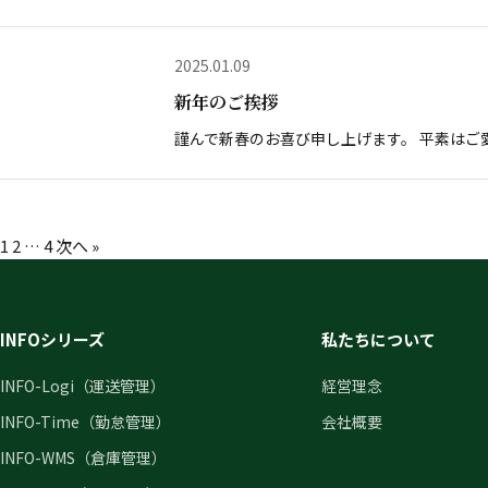
2025.01.09
新年のご挨拶
謹んで新春のお喜び申し上げます。 平素はご
投
1
2
…
4
次へ »
稿
の
ペ
INFOシリーズ
私たちについて
ー
INFO-Logi（運送管理）
経営理念
ジ
INFO-Time（勤怠管理）
会社概要
送
INFO-WMS（倉庫管理）
り